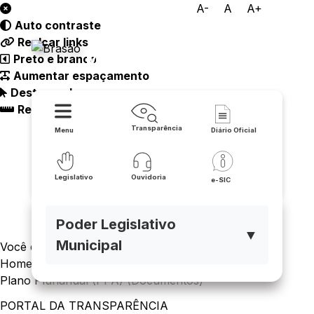
A-
A
A+
Auto contraste
Câmara Municipal de
Realçar links
Malhada
Preto e branco
Aumentar espaçamento
Destacando cursor
Regua guia
Transparência
Menu
Diário Oficial
Legislativo
Ouvidoria
e-SIC
Poder Legislativo
▼
Municipal
Você está navegando em:
Home
Plano Plurianual (PPA) (Documentos)
PORTAL DA TRANSPARÊNCIA