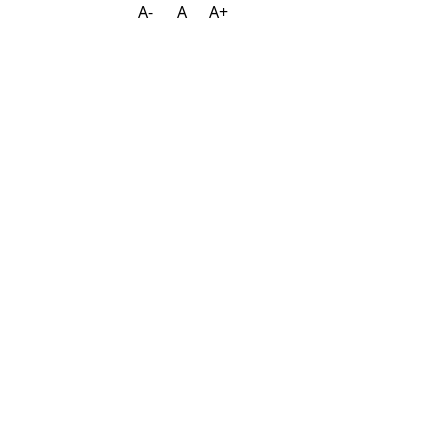
A-
A
A+