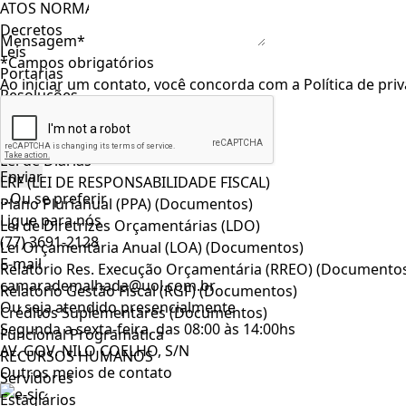
ATOS NORMATIVOS
Decretos
Mensagem*
Leis
*Campos obrigatórios
Portarias
Ao iniciar um contato, você concorda com a
Política de pri
Resoluções
Lei Orgânica do Município
Regimento Interno
Lei de Diárias
LRF (LEI DE RESPONSABILIDADE FISCAL)
...Ou se preferir
Plano Plurianual (PPA) (Documentos)
Ligue para nós
Lei de Diretrizes Orçamentárias (LDO)
(77) 3691-2128
Lei Orçamentária Anual (LOA) (Documentos)
E-mail
Relatório Res. Execução Orçamentária (RREO) (Documento
camarademalhada@uol.com.br
Relatório Gestão Fiscal (RGF) (Documentos)
Ou seja atendido presencialmente
Créditos Suplementares (Documentos)
Segunda a sexta-feira, das 08:00 às 14:00hs
Funcional Programática
AV. GOV. NILO COELHO, S/N
RECURSOS HUMANOS
Outros meios de contato
Servidores
Estagiários