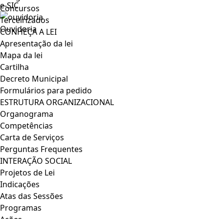
e-SIC
Concursos
Terceirizados
Ouvidoria
CONHEÇA A LEI
Apresentação da lei
Mapa da lei
Cartilha
Decreto Municipal
Formulários para pedido
ESTRUTURA ORGANIZACIONAL
Organograma
Competências
Carta de Serviços
Perguntas Frequentes
INTERAÇÃO SOCIAL
Projetos de Lei
Indicações
Atas das Sessões
Programas