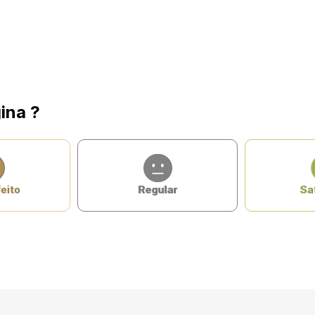
ina ?
eito
Regular
Sat