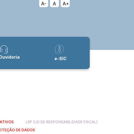
A-
A
A+
Ouvidoria
e-SIC
ATIVOS
LRF (LEI DE RESPONSABILIDADE FISCAL)
PROTEÇÃO DE DADOS