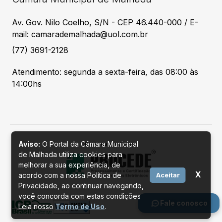
Av. Gov. Nilo Coelho, S/N - CEP 46.440-000 / E-
mail: camarademalhada@uol.com.br
(77) 3691-2128
Atendimento: segunda a sexta-feira, das 08:00 às
14:00hs
Aviso:
O Portal da Câmara Municipal
Desenvolvido por
de Malhada utiliza cookies para
melhorar a sua experiência, de
X
acordo com a nossa Política de
Aceitar
Privacidade, ao continuar navegando,
você concorda com estas condições
Fale conosco
Leia nosso
Termo de Uso
.