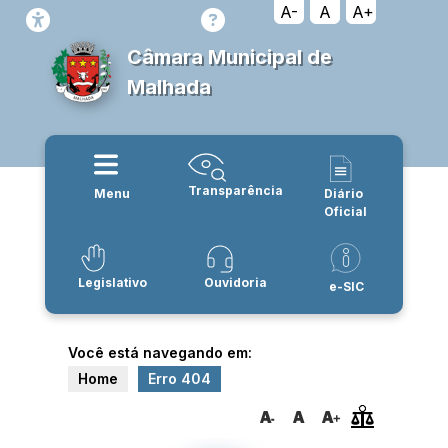
A-
A
A+
Câmara Municipal de
Malhada
Transparência
Menu
Diário
Oficial
Legislativo
Ouvidoria
e-SIC
Você está navegando em:
Home
Erro 404