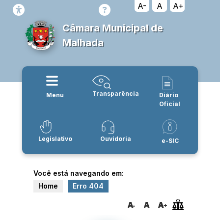
A-
A
A+
Câmara Municipal de
Malhada
Transparência
Menu
Diário
Oficial
Legislativo
Ouvidoria
e-SIC
Você está navegando em:
Home
Erro 404