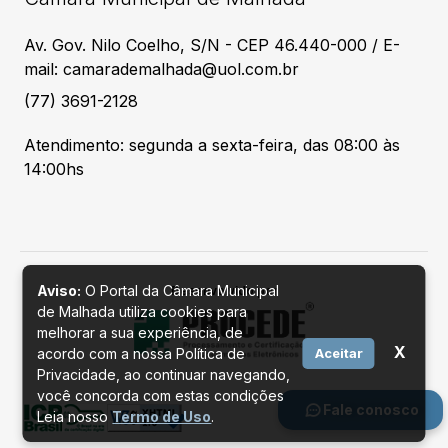
Av. Gov. Nilo Coelho, S/N - CEP 46.440-000 / E-
mail: camarademalhada@uol.com.br
(77) 3691-2128
Atendimento: segunda a sexta-feira, das 08:00 às
14:00hs
Aviso:
O Portal da Câmara Municipal
Desenvolvido por
de Malhada utiliza cookies para
melhorar a sua experiência, de
X
acordo com a nossa Política de
Aceitar
Privacidade, ao continuar navegando,
você concorda com estas condições
Fale conosco
Leia nosso
Termo de Uso
.