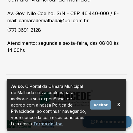
Av. Gov. Nilo Coelho, S/N - CEP 46.440-000 / E-
mail: camarademalhada@uol.com.br
(77) 3691-2128
Atendimento: segunda a sexta-feira, das 08:00 às
14:00hs
Aviso:
O Portal da Câmara Municipal
Desenvolvido por
de Malhada utiliza cookies para
melhorar a sua experiência, de
X
acordo com a nossa Política de
Aceitar
Privacidade, ao continuar navegando,
você concorda com estas condições
Fale conosco
Leia nosso
Termo de Uso
.