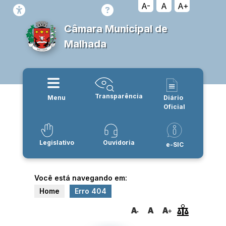
A-
A
A+
Câmara Municipal de
Malhada
Transparência
Menu
Diário
Oficial
Legislativo
Ouvidoria
e-SIC
Você está navegando em:
Home
Erro 404