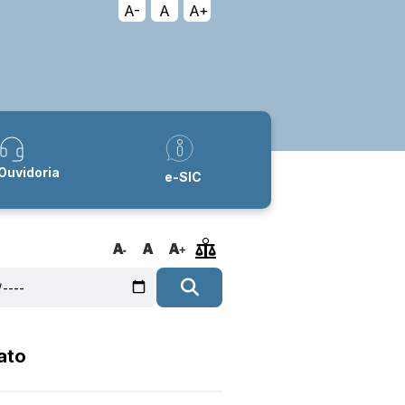
A-
A
A+
Ouvidoria
e-SIC
ato