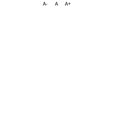
A-
A
A+