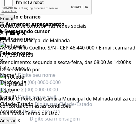
Auto contraste
Realçar links
Preto e branco
Aumentar espaçamento
Conecte-se conosco nas redes sociais
Destacando cursor
Regua guia
Câmara Municipal de Malhada
Av. Gov. Nilo Coelho, S/N - CEP 46.440-000 / E-mail: cama
Fale conosco
(77) 3691-2128
Atendimento: segunda a sexta-feira, das 08:00 às 14:00hs
Fale conosco
Desenvolvido por
Nome*
Telefone 1*
Telefone 2
E-mail*
Aviso:
O Portal da Câmara Municipal de Malhada utiliza coo
Cidade/Estado
concorda com estas condições
Assunto*
Leia nosso
Termo de Uso
.
Aceitar
X