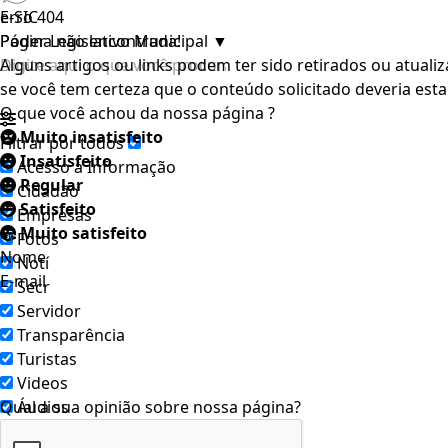
e-SIC
Erro 404
Poder Legislativo Municipal
Página não encontrada!
▼
Alguns artigos ou links podem ter sido retirados ou atuali
se você tem certeza que o conteúdo solicitado deveria esta
O que você achou da nossa página ?
Muito insatisfeito
Filtrar por todos
Insatisfeito
Acesso à Informação
Regular
Cidadão
Satisfeito
Empresas
Muito satisfeito
Fotos
Nome
Notícias
E-mail
Secretarias
Servidor
Transparência
Turistas
Videos
Qual a sua opinião sobre nossa página?
Áudios