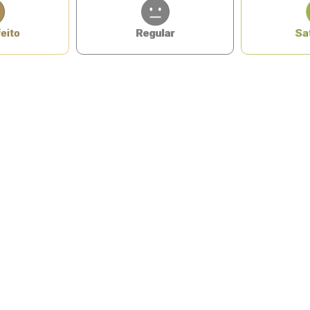
eito
Regular
Sat