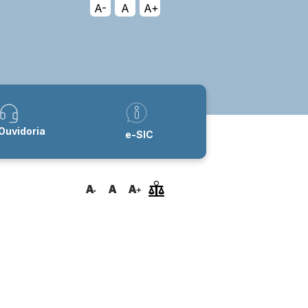
A-
A
A+
Ouvidoria
e-SIC