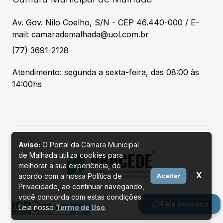
Av. Gov. Nilo Coelho, S/N - CEP 46.440-000 / E-
mail: camarademalhada@uol.com.br
(77) 3691-2128
Atendimento: segunda a sexta-feira, das 08:00 às
14:00hs
Aviso:
O Portal da Câmara Municipal
Desenvolvido por
de Malhada utiliza cookies para
melhorar a sua experiência, de
X
acordo com a nossa Política de
Aceitar
Privacidade, ao continuar navegando,
você concorda com estas condições
Fale conosco
Leia nosso
Termo de Uso
.