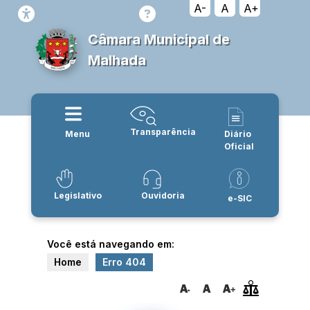
A-
A
A+
Câmara Municipal de
Malhada
Transparência
Menu
Diário
Oficial
Legislativo
Ouvidoria
e-SIC
Você está navegando em:
Home
Erro 404