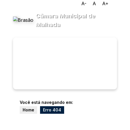
A-
A
A+
Câmara Municipal de
Malhada
Transparência
Menu
Diário
Oficial
Legislativo
Ouvidoria
e-SIC
Você está navegando em:
Home
Erro 404