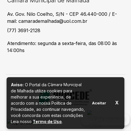
Câmara Municipal de Malhada
Av. Gov. Nilo Coelho, S/N - CEP 46.440-000 / E-
mail: camarademalhada@uol.com.br
(77) 3691-2128
Atendimento: segunda a sexta-feira, das 08:00 às
14:00hs
Aviso:
O Portal da Câmara Municipal
Desenvolvido por
de Malhada utiliza cookies para
melhorar a sua experiência, de
X
acordo com a nossa Política de
Aceitar
Privacidade, ao continuar navegando,
você concorda com estas condições
Fale conosco
Leia nosso
Termo de Uso
.